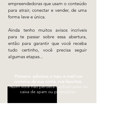
empreendedoras que usam o conteúdo
para atrair, conectar e vender, de uma
forma leve e única.
Ainda tenho muitos avisos incríveis
para te passar sobre essa abertura,
então para garantir que você receba
tudo certinho, você precisa seguir
algumas etapas...
Primeiro: adicione o meu e-mail nos
contatos da sua conta, nos favoritos.
Assim você não perderá nenhum aviso na
caixa de spam ou promoções.
Segundo: entre para o nosso grupo no
WhatsApp.
Lá ficará ainda mais fácil de você receber
as informações sobre a próxima abertura.